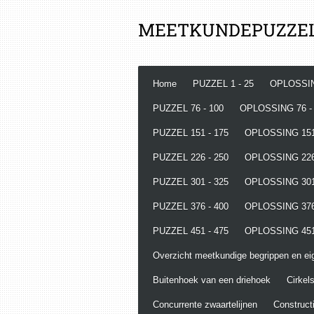
Ga
MEETKUNDEPUZZE
direct
naar
de
hoofdinhoud
Home
PUZZEL 1 - 25
OPLOSSIN
PUZZEL 76 - 100
OPLOSSING 76 -
PUZZEL 151 - 175
OPLOSSING 151
PUZZEL 226 - 250
OPLOSSING 226
PUZZEL 301 - 325
OPLOSSING 301
PUZZEL 376 - 400
OPLOSSING 376
PUZZEL 451 - 475
OPLOSSING 451
Overzicht meetkundige begrippen en e
Buitenhoek van een driehoek
Cirkels
Concurrente zwaartelijnen
Constructi