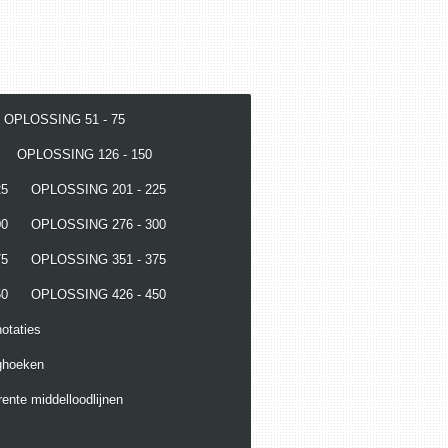
OPLOSSING 51 - 75
OPLOSSING 126 - 150
25
OPLOSSING 201 - 225
00
OPLOSSING 276 - 300
75
OPLOSSING 351 - 375
50
OPLOSSING 426 - 450
otaties
ghoeken
ente middelloodlijnen