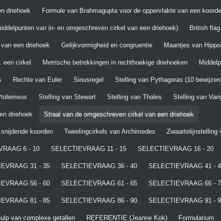
n driehoek
Formule van Brahmagupta voor de oppervlakte van een koord
iddelpunten van in- en omgeschreven cirkel van een driehoek)
British fla
 van een driehoek
Gelijkvormigheid en congruentie
Maantjes van Hippo
 een cirkel
Metrische betrekkingen in rechthoekige driehoeken
Middel
s
Rechte van Euler
Sinusregel
Stelling van Pythagoras (10 bewijzen
 Ptolemeus
Stelling van Stewart
Stelling van Thales
Stelling van Var
een driehoek
Straal van de omgeschreven cirkel van een driehoek
t snijdende koorden
Tweelingcirkels van Archimedes
Zwaartelijnstelling
RAAG 6 - 10
SELECTIEVRAAG 11 - 15
SELECTIEVRAAG 16 - 20
EVRAAG 31 - 35
SELECTIEVRAAG 36 - 40
SELECTIEVRAAG 41 - 4
EVRAAG 56 - 60
SELECTIEVRAAG 61 - 65
SELECTIEVRAAG 66 - 7
EVRAAG 81 - 85
SELECTIEVRAAG 86 - 90
SELECTIEVRAAG 91 - 9
lp van complexe getallen
REFERENTIE (Jeanne Kok)
Formularium