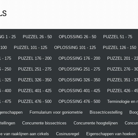
LS
G 1 - 25
PUZZEL 26 - 50
OPLOSSING 26 - 50
PUZZEL 51 - 75
 100
PUZZEL 101 - 125
OPLOSSING 101 - 125
PUZZEL 126 - 150
 - 175
PUZZEL 176 - 200
OPLOSSING 176 - 200
PUZZEL 201 - 2
 - 250
PUZZEL 251 - 275
OPLOSSING 251 - 275
PUZZEL 276 - 3
 - 325
PUZZEL 326 - 350
OPLOSSING 326 - 350
PUZZEL 351 - 3
 - 400
PUZZEL 401 - 425
OPLOSSING 401 - 425
PUZZEL 426 - 4
 - 475
PUZZEL 476 - 500
OPLOSSING 476 - 500
Terminologie en n
igenschappen
Formularium voor goniometrie
Bissectricestelling
Boo
tellingen
Concurrente bissectrices
Concurrente hoogtelijnen
Concurr
e van raaklijnen aan cirkels
Cosinusregel
Eigenschappen van hoeken