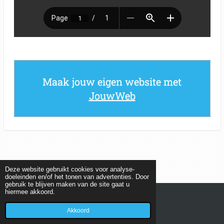
Maak jouw eigen website met
JouwWeb
Deze website gebruikt cookies voor analyse-
doeleinden en/of het tonen van advertenties. Door
gebruik te blijven maken van de site gaat u
hiermee akkoord.
© 2022 - 2026 MEETKUNDEPUZZELS
Powered by
JouwWeb
Akkoord