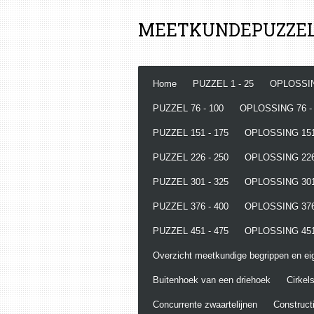
Ga
MEETKUNDEPUZZE
direct
naar
de
hoofdinhoud
Home
PUZZEL 1 - 25
OPLOSSIN
PUZZEL 76 - 100
OPLOSSING 76 -
PUZZEL 151 - 175
OPLOSSING 151
PUZZEL 226 - 250
OPLOSSING 226
PUZZEL 301 - 325
OPLOSSING 301
PUZZEL 376 - 400
OPLOSSING 376
PUZZEL 451 - 475
OPLOSSING 451
Overzicht meetkundige begrippen en e
Buitenhoek van een driehoek
Cirkels
Concurrente zwaartelijnen
Constructi