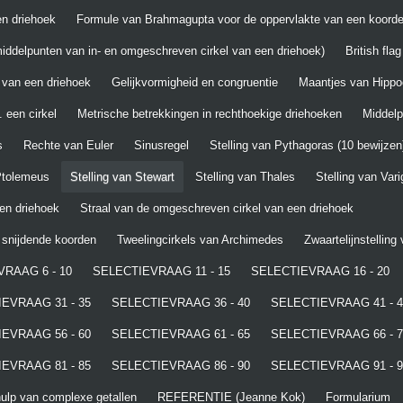
n driehoek
Formule van Brahmagupta voor de oppervlakte van een koord
iddelpunten van in- en omgeschreven cirkel van een driehoek)
British fla
 van een driehoek
Gelijkvormigheid en congruentie
Maantjes van Hippo
 een cirkel
Metrische betrekkingen in rechthoekige driehoeken
Middel
s
Rechte van Euler
Sinusregel
Stelling van Pythagoras (10 bewijzen
 Ptolemeus
Stelling van Stewart
Stelling van Thales
Stelling van Var
een driehoek
Straal van de omgeschreven cirkel van een driehoek
t snijdende koorden
Tweelingcirkels van Archimedes
Zwaartelijnstelling
RAAG 6 - 10
SELECTIEVRAAG 11 - 15
SELECTIEVRAAG 16 - 20
EVRAAG 31 - 35
SELECTIEVRAAG 36 - 40
SELECTIEVRAAG 41 - 4
EVRAAG 56 - 60
SELECTIEVRAAG 61 - 65
SELECTIEVRAAG 66 - 7
EVRAAG 81 - 85
SELECTIEVRAAG 86 - 90
SELECTIEVRAAG 91 - 9
lp van complexe getallen
REFERENTIE (Jeanne Kok)
Formularium