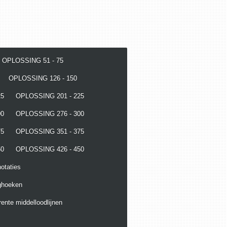
OPLOSSING 51 - 75
OPLOSSING 126 - 150
25
OPLOSSING 201 - 225
00
OPLOSSING 276 - 300
75
OPLOSSING 351 - 375
50
OPLOSSING 426 - 450
otaties
ghoeken
ente middelloodlijnen