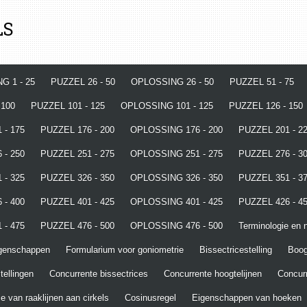
LS
G 1 - 25
PUZZEL 26 - 50
OPLOSSING 26 - 50
PUZZEL 51 - 75
 100
PUZZEL 101 - 125
OPLOSSING 101 - 125
PUZZEL 126 - 150
 - 175
PUZZEL 176 - 200
OPLOSSING 176 - 200
PUZZEL 201 - 2
 - 250
PUZZEL 251 - 275
OPLOSSING 251 - 275
PUZZEL 276 - 3
 - 325
PUZZEL 326 - 350
OPLOSSING 326 - 350
PUZZEL 351 - 3
 - 400
PUZZEL 401 - 425
OPLOSSING 401 - 425
PUZZEL 426 - 4
 - 475
PUZZEL 476 - 500
OPLOSSING 476 - 500
Terminologie en n
igenschappen
Formularium voor goniometrie
Bissectricestelling
Boo
tellingen
Concurrente bissectrices
Concurrente hoogtelijnen
Concurr
e van raaklijnen aan cirkels
Cosinusregel
Eigenschappen van hoeken