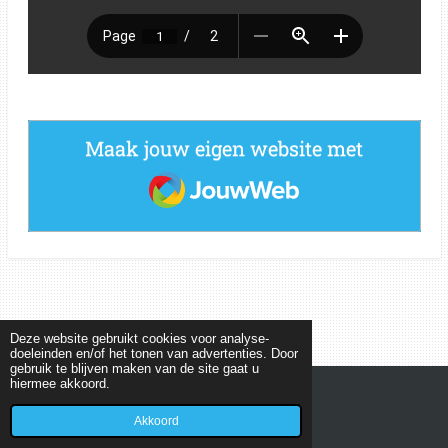
Maak jouw eigen website met
JouwWeb
Deze website gebruikt cookies voor analyse-
doeleinden en/of het tonen van advertenties. Door
gebruik te blijven maken van de site gaat u
hiermee akkoord.
© 2022 - 2026 MEETKUNDEPUZZELS
Powered by
JouwWeb
Akkoord