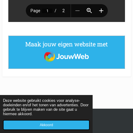
Maak jouw eigen website met
JouwWeb
Deze website gebruikt cookies voor analyse-
doeleinden en/of het tonen van advertenties. Door
gebruik te blijven maken van de site gaat u
hiermee akkoord.
© 2022 - 2026 MEETKUNDEPUZZELS
Powered by
JouwWeb
Akkoord