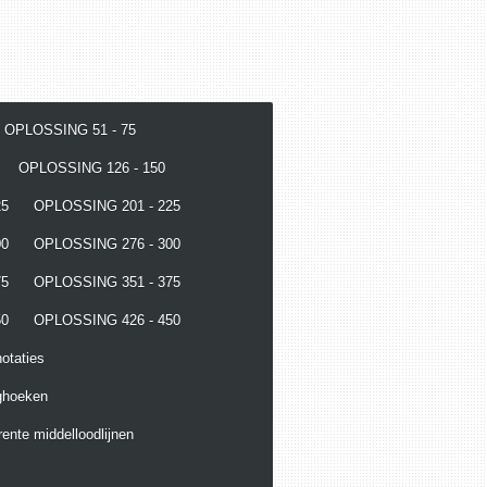
OPLOSSING 51 - 75
OPLOSSING 126 - 150
25
OPLOSSING 201 - 225
00
OPLOSSING 276 - 300
75
OPLOSSING 351 - 375
50
OPLOSSING 426 - 450
otaties
ghoeken
ente middelloodlijnen