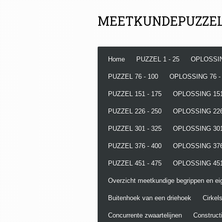
Ga
MEETKUNDEPUZZE
direct
naar
de
hoofdinhoud
Home
PUZZEL 1 - 25
OPLOSSIN
PUZZEL 76 - 100
OPLOSSING 76 -
PUZZEL 151 - 175
OPLOSSING 151
PUZZEL 226 - 250
OPLOSSING 226
PUZZEL 301 - 325
OPLOSSING 301
PUZZEL 376 - 400
OPLOSSING 376
PUZZEL 451 - 475
OPLOSSING 451
Overzicht meetkundige begrippen en e
Buitenhoek van een driehoek
Cirkels
Concurrente zwaartelijnen
Constructi