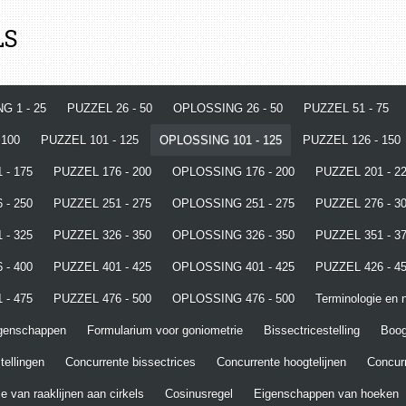
LS
G 1 - 25
PUZZEL 26 - 50
OPLOSSING 26 - 50
PUZZEL 51 - 75
 100
PUZZEL 101 - 125
OPLOSSING 101 - 125
PUZZEL 126 - 150
 - 175
PUZZEL 176 - 200
OPLOSSING 176 - 200
PUZZEL 201 - 2
 - 250
PUZZEL 251 - 275
OPLOSSING 251 - 275
PUZZEL 276 - 3
 - 325
PUZZEL 326 - 350
OPLOSSING 326 - 350
PUZZEL 351 - 3
 - 400
PUZZEL 401 - 425
OPLOSSING 401 - 425
PUZZEL 426 - 4
 - 475
PUZZEL 476 - 500
OPLOSSING 476 - 500
Terminologie en n
igenschappen
Formularium voor goniometrie
Bissectricestelling
Boo
tellingen
Concurrente bissectrices
Concurrente hoogtelijnen
Concurr
e van raaklijnen aan cirkels
Cosinusregel
Eigenschappen van hoeken