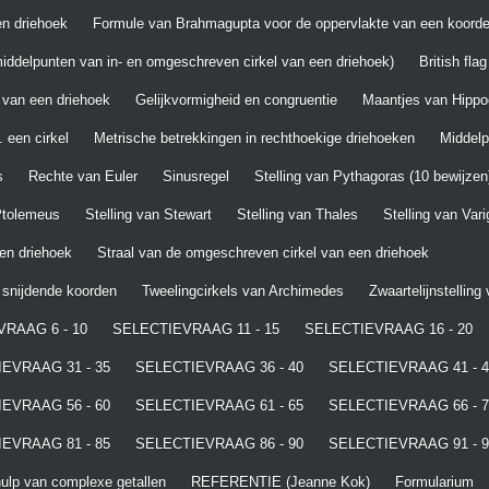
n driehoek
Formule van Brahmagupta voor de oppervlakte van een koord
iddelpunten van in- en omgeschreven cirkel van een driehoek)
British fla
 van een driehoek
Gelijkvormigheid en congruentie
Maantjes van Hippo
 een cirkel
Metrische betrekkingen in rechthoekige driehoeken
Middel
s
Rechte van Euler
Sinusregel
Stelling van Pythagoras (10 bewijzen
 Ptolemeus
Stelling van Stewart
Stelling van Thales
Stelling van Var
een driehoek
Straal van de omgeschreven cirkel van een driehoek
t snijdende koorden
Tweelingcirkels van Archimedes
Zwaartelijnstelling
RAAG 6 - 10
SELECTIEVRAAG 11 - 15
SELECTIEVRAAG 16 - 20
EVRAAG 31 - 35
SELECTIEVRAAG 36 - 40
SELECTIEVRAAG 41 - 4
EVRAAG 56 - 60
SELECTIEVRAAG 61 - 65
SELECTIEVRAAG 66 - 7
EVRAAG 81 - 85
SELECTIEVRAAG 86 - 90
SELECTIEVRAAG 91 - 9
lp van complexe getallen
REFERENTIE (Jeanne Kok)
Formularium