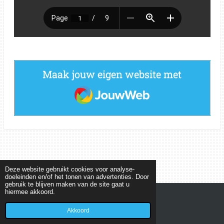
Maak jouw eigen website met
JouwWeb
Deze website gebruikt cookies voor analyse-
doeleinden en/of het tonen van advertenties. Door
gebruik te blijven maken van de site gaat u
hiermee akkoord.
© 2022 - 2026 MEETKUNDEPUZZELS
Powered by
JouwWeb
Akkoord