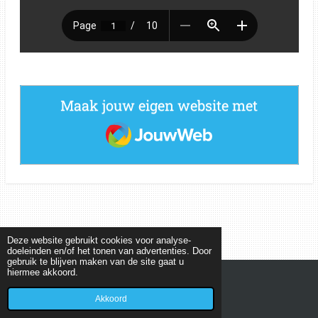
Maak jouw eigen website met
JouwWeb
Deze website gebruikt cookies voor analyse-
doeleinden en/of het tonen van advertenties. Door
gebruik te blijven maken van de site gaat u
hiermee akkoord.
© 2022 - 2026 MEETKUNDEPUZZELS
Powered by
JouwWeb
Akkoord