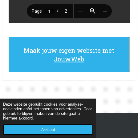
Maak jouw eigen website met
JouwWeb
Deze website gebruikt cookies voor analyse-
doeleinden en/of het tonen van advertenties. Door
gebruik te blijven maken van de site gaat u
hiermee akkoord.
© 2022 - 2026 MEETKUNDEPUZZELS
Powered by
JouwWeb
Akkoord