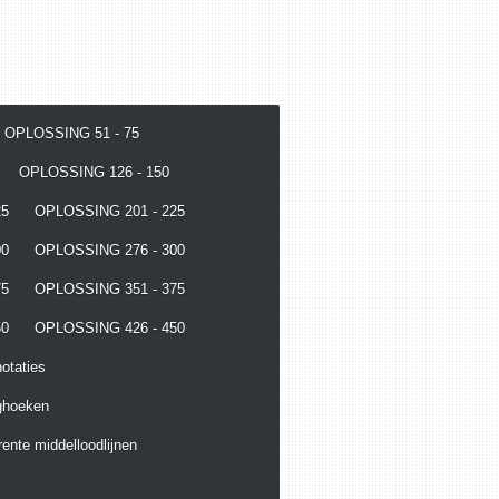
OPLOSSING 51 - 75
OPLOSSING 126 - 150
25
OPLOSSING 201 - 225
00
OPLOSSING 276 - 300
75
OPLOSSING 351 - 375
50
OPLOSSING 426 - 450
otaties
ghoeken
ente middelloodlijnen