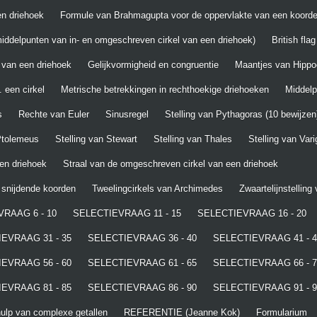
n driehoek
Formule van Brahmagupta voor de oppervlakte van een koord
iddelpunten van in- en omgeschreven cirkel van een driehoek)
British fla
 van een driehoek
Gelijkvormigheid en congruentie
Maantjes van Hippo
 een cirkel
Metrische betrekkingen in rechthoekige driehoeken
Middel
s
Rechte van Euler
Sinusregel
Stelling van Pythagoras (10 bewijzen
 Ptolemeus
Stelling van Stewart
Stelling van Thales
Stelling van Var
een driehoek
Straal van de omgeschreven cirkel van een driehoek
t snijdende koorden
Tweelingcirkels van Archimedes
Zwaartelijnstelling
RAAG 6 - 10
SELECTIEVRAAG 11 - 15
SELECTIEVRAAG 16 - 20
EVRAAG 31 - 35
SELECTIEVRAAG 36 - 40
SELECTIEVRAAG 41 - 4
EVRAAG 56 - 60
SELECTIEVRAAG 61 - 65
SELECTIEVRAAG 66 - 7
EVRAAG 81 - 85
SELECTIEVRAAG 86 - 90
SELECTIEVRAAG 91 - 9
lp van complexe getallen
REFERENTIE (Jeanne Kok)
Formularium