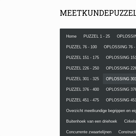
Ga
MEETKUNDEPUZZE
direct
naar
de
hoofdinhoud
Home
PUZZEL 1 - 25
OPLOSSIN
PUZZEL 76 - 100
OPLOSSING 76 -
PUZZEL 151 - 175
OPLOSSING 151
PUZZEL 226 - 250
OPLOSSING 226
PUZZEL 301 - 325
OPLOSSING 301
PUZZEL 376 - 400
OPLOSSING 376
PUZZEL 451 - 475
OPLOSSING 451
Overzicht meetkundige begrippen en e
Buitenhoek van een driehoek
Cirkels
Concurrente zwaartelijnen
Constructi