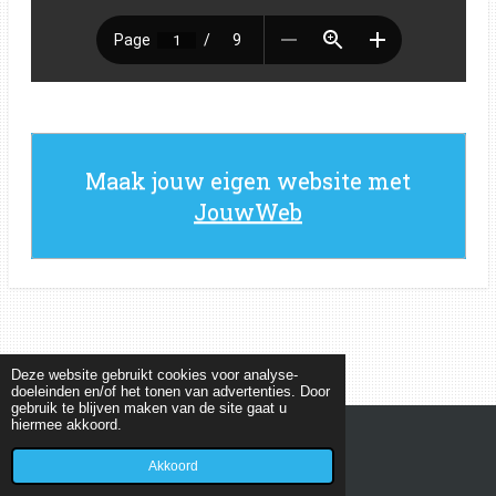
Maak jouw eigen website met
JouwWeb
Deze website gebruikt cookies voor analyse-
doeleinden en/of het tonen van advertenties. Door
gebruik te blijven maken van de site gaat u
hiermee akkoord.
© 2022 - 2026 MEETKUNDEPUZZELS
Powered by
JouwWeb
Akkoord