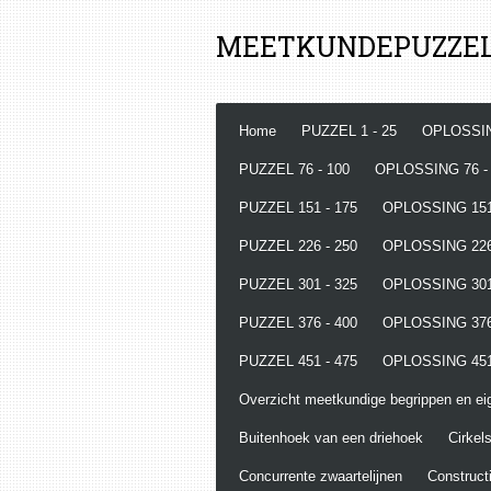
Ga
MEETKUNDEPUZZE
direct
naar
de
hoofdinhoud
Home
PUZZEL 1 - 25
OPLOSSIN
PUZZEL 76 - 100
OPLOSSING 76 -
PUZZEL 151 - 175
OPLOSSING 151
PUZZEL 226 - 250
OPLOSSING 226
PUZZEL 301 - 325
OPLOSSING 301
PUZZEL 376 - 400
OPLOSSING 376
PUZZEL 451 - 475
OPLOSSING 451
Overzicht meetkundige begrippen en e
Buitenhoek van een driehoek
Cirkels
Concurrente zwaartelijnen
Constructi