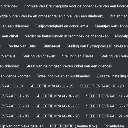
n driehoek
Formule van Brahmagupta voor de oppervlakte van een koord
iddelpunten van in- en omgeschreven cirkel van een driehoek)
British fla
 van een driehoek
Gelijkvormigheid en congruentie
Maantjes van Hippo
 een cirkel
Metrische betrekkingen in rechthoekige driehoeken
Middel
s
Rechte van Euler
Sinusregel
Stelling van Pythagoras (10 bewijzen
 Ptolemeus
Stelling van Stewart
Stelling van Thales
Stelling van Var
een driehoek
Straal van de omgeschreven cirkel van een driehoek
t snijdende koorden
Tweelingcirkels van Archimedes
Zwaartelijnstelling
RAAG 6 - 10
SELECTIEVRAAG 11 - 15
SELECTIEVRAAG 16 - 20
EVRAAG 31 - 35
SELECTIEVRAAG 36 - 40
SELECTIEVRAAG 41 - 4
EVRAAG 56 - 60
SELECTIEVRAAG 61 - 65
SELECTIEVRAAG 66 - 7
EVRAAG 81 - 85
SELECTIEVRAAG 86 - 90
SELECTIEVRAAG 91 - 9
lp van complexe getallen
REFERENTIE (Jeanne Kok)
Formularium