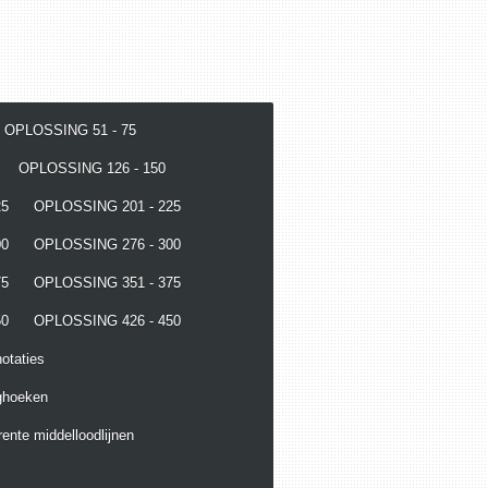
OPLOSSING 51 - 75
OPLOSSING 126 - 150
25
OPLOSSING 201 - 225
00
OPLOSSING 276 - 300
75
OPLOSSING 351 - 375
50
OPLOSSING 426 - 450
otaties
ghoeken
ente middelloodlijnen