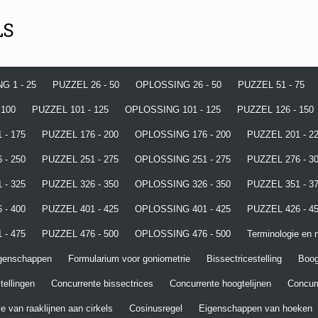
LS
G 1 - 25
PUZZEL 26 - 50
OPLOSSING 26 - 50
PUZZEL 51 - 75
 100
PUZZEL 101 - 125
OPLOSSING 101 - 125
PUZZEL 126 - 150
 - 175
PUZZEL 176 - 200
OPLOSSING 176 - 200
PUZZEL 201 - 2
 - 250
PUZZEL 251 - 275
OPLOSSING 251 - 275
PUZZEL 276 - 3
 - 325
PUZZEL 326 - 350
OPLOSSING 326 - 350
PUZZEL 351 - 3
 - 400
PUZZEL 401 - 425
OPLOSSING 401 - 425
PUZZEL 426 - 4
 - 475
PUZZEL 476 - 500
OPLOSSING 476 - 500
Terminologie en n
igenschappen
Formularium voor goniometrie
Bissectricestelling
Boo
tellingen
Concurrente bissectrices
Concurrente hoogtelijnen
Concurr
e van raaklijnen aan cirkels
Cosinusregel
Eigenschappen van hoeken