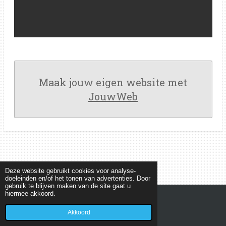
Maak jouw eigen website met
JouwWeb
Deze website gebruikt cookies voor analyse-
doeleinden en/of het tonen van advertenties. Door
gebruik te blijven maken van de site gaat u
hiermee akkoord.
© 2022 - 2026 MEETKUNDEPUZZELS
Powered by
JouwWeb
Akkoord