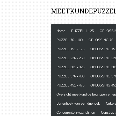
Ga
MEETKUNDEPUZZE
direct
naar
de
hoofdinhoud
Home
PUZZEL 1 - 25
OPLOSSIN
PUZZEL 76 - 100
OPLOSSING 76 -
PUZZEL 151 - 175
OPLOSSING 151
PUZZEL 226 - 250
OPLOSSING 226
PUZZEL 301 - 325
OPLOSSING 301
PUZZEL 376 - 400
OPLOSSING 376
PUZZEL 451 - 475
OPLOSSING 451
Overzicht meetkundige begrippen en e
Buitenhoek van een driehoek
Cirkels
Concurrente zwaartelijnen
Constructi