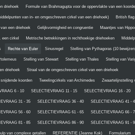
n driehoek
Formule van Brahmagupta voor de oppervlakte van een koord
iddelpunten van in- en omgeschreven cirkel van een driehoek)
British fla
 van een driehoek
Gelijkvormigheid en congruentie
Maantjes van Hippo
 een cirkel
Metrische betrekkingen in rechthoekige driehoeken
Middel
s
Rechte van Euler
Sinusregel
Stelling van Pythagoras (10 bewijzen
 Ptolemeus
Stelling van Stewart
Stelling van Thales
Stelling van Var
een driehoek
Straal van de omgeschreven cirkel van een driehoek
t snijdende koorden
Tweelingcirkels van Archimedes
Zwaartelijnstelling
RAAG 6 - 10
SELECTIEVRAAG 11 - 15
SELECTIEVRAAG 16 - 20
EVRAAG 31 - 35
SELECTIEVRAAG 36 - 40
SELECTIEVRAAG 41 - 4
EVRAAG 56 - 60
SELECTIEVRAAG 61 - 65
SELECTIEVRAAG 66 - 7
EVRAAG 81 - 85
SELECTIEVRAAG 86 - 90
SELECTIEVRAAG 91 - 9
lp van complexe getallen
REFERENTIE (Jeanne Kok)
Formularium