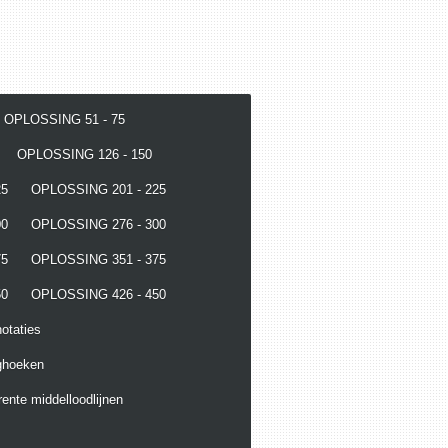
OPLOSSING 51 - 75
OPLOSSING 126 - 150
25
OPLOSSING 201 - 225
00
OPLOSSING 276 - 300
75
OPLOSSING 351 - 375
50
OPLOSSING 426 - 450
otaties
ghoeken
ente middelloodlijnen