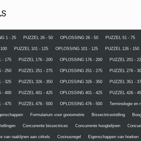
LS
G 1 - 25
PUZZEL 26 - 50
OPLOSSING 26 - 50
PUZZEL 51 - 75
 100
PUZZEL 101 - 125
OPLOSSING 101 - 125
PUZZEL 126 - 150
 - 175
PUZZEL 176 - 200
OPLOSSING 176 - 200
PUZZEL 201 - 2
 - 250
PUZZEL 251 - 275
OPLOSSING 251 - 275
PUZZEL 276 - 3
 - 325
PUZZEL 326 - 350
OPLOSSING 326 - 350
PUZZEL 351 - 3
 - 400
PUZZEL 401 - 425
OPLOSSING 401 - 425
PUZZEL 426 - 4
 - 475
PUZZEL 476 - 500
OPLOSSING 476 - 500
Terminologie en n
igenschappen
Formularium voor goniometrie
Bissectricestelling
Boo
tellingen
Concurrente bissectrices
Concurrente hoogtelijnen
Concurr
e van raaklijnen aan cirkels
Cosinusregel
Eigenschappen van hoeken