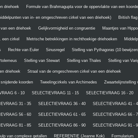
n driehoek
Formule van Brahmagupta voor de oppervlakte van een koord
iddelpunten van in- en omgeschreven cirkel van een driehoek)
British fla
 van een driehoek
Gelijkvormigheid en congruentie
Maantjes van Hippo
 een cirkel
Metrische betrekkingen in rechthoekige driehoeken
Middel
s
Rechte van Euler
Sinusregel
Stelling van Pythagoras (10 bewijzen
 Ptolemeus
Stelling van Stewart
Stelling van Thales
Stelling van Var
een driehoek
Straal van de omgeschreven cirkel van een driehoek
t snijdende koorden
Tweelingcirkels van Archimedes
Zwaartelijnstelling
RAAG 6 - 10
SELECTIEVRAAG 11 - 15
SELECTIEVRAAG 16 - 20
EVRAAG 31 - 35
SELECTIEVRAAG 36 - 40
SELECTIEVRAAG 41 - 4
EVRAAG 56 - 60
SELECTIEVRAAG 61 - 65
SELECTIEVRAAG 66 - 7
EVRAAG 81 - 85
SELECTIEVRAAG 86 - 90
SELECTIEVRAAG 91 - 9
lp van complexe getallen
REFERENTIE (Jeanne Kok)
Formularium