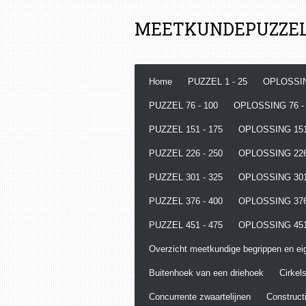
Ga
MEETKUNDEPUZZE
direct
naar
de
hoofdinhoud
Home
PUZZEL 1 - 25
OPLOSSIN
PUZZEL 76 - 100
OPLOSSING 76 -
PUZZEL 151 - 175
OPLOSSING 151
PUZZEL 226 - 250
OPLOSSING 226
PUZZEL 301 - 325
OPLOSSING 301
PUZZEL 376 - 400
OPLOSSING 376
PUZZEL 451 - 475
OPLOSSING 451
Overzicht meetkundige begrippen en e
Buitenhoek van een driehoek
Cirkels
Concurrente zwaartelijnen
Constructi