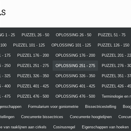
LS
G 1 - 25
PUZZEL 26 - 50
OPLOSSING 26 - 50
PUZZEL 51 - 75
 100
PUZZEL 101 - 125
OPLOSSING 101 - 125
PUZZEL 126 - 150
 - 175
PUZZEL 176 - 200
OPLOSSING 176 - 200
PUZZEL 201 - 2
 - 250
PUZZEL 251 - 275
OPLOSSING 251 - 275
PUZZEL 276 - 3
 - 325
PUZZEL 326 - 350
OPLOSSING 326 - 350
PUZZEL 351 - 3
 - 400
PUZZEL 401 - 425
OPLOSSING 401 - 425
PUZZEL 426 - 4
 - 475
PUZZEL 476 - 500
OPLOSSING 476 - 500
Terminologie en n
igenschappen
Formularium voor goniometrie
Bissectricestelling
Boo
tellingen
Concurrente bissectrices
Concurrente hoogtelijnen
Concurr
e van raaklijnen aan cirkels
Cosinusregel
Eigenschappen van hoeken