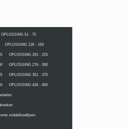
OPLOSSING 51 - 75
OPLOSSING 126 - 150
25
OPLOSSING 201 - 225
00
OPLOSSING 276 - 300
75
OPLOSSING 351 - 375
50
OPLOSSING 426 - 450
otaties
ghoeken
ente middelloodlijnen