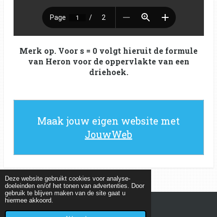
Merk op. Voor s = 0 volgt hieruit de formule
van Heron voor de oppervlakte van een
driehoek.
Maak jouw eigen website met
JouwWeb
Deze website gebruikt cookies voor analyse-
doeleinden en/of het tonen van advertenties. Door
gebruik te blijven maken van de site gaat u
hiermee akkoord.
© 2022 - 2026 MEETKUNDEPUZZELS
Powered by
JouwWeb