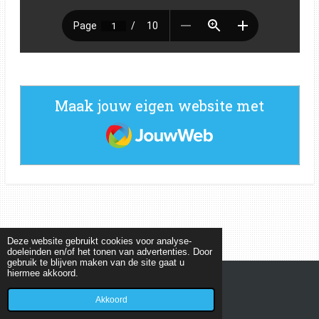
Maak jouw eigen website met
JouwWeb
Deze website gebruikt cookies voor analyse-
doeleinden en/of het tonen van advertenties. Door
gebruik te blijven maken van de site gaat u
hiermee akkoord.
© 2022 - 2026 MEETKUNDEPUZZELS
Powered by
JouwWeb
Akkoord